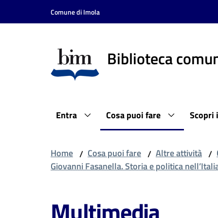
Vai al contenuto
Vai alla navigazione
Vai al footer
Comune di Imola
Biblioteca comun
Entra
Cosa puoi fare
Scopri 
Home
Cosa puoi fare
Altre attività
/
/
/
Giovanni Fasanella. Storia e politica nell’It
Multimedia