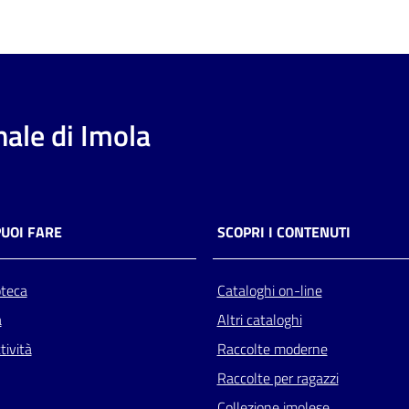
ale di Imola
PUOI FARE
SCOPRI I CONTENUTI
oteca
Cataloghi on-line
a
Altri cataloghi
tività
Raccolte moderne
Raccolte per ragazzi
Collezione imolese