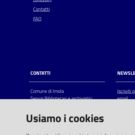
Contatti
FAQ
CONTATTI
NEWSLE
Comune di Imola
Iscriviti
Servizi Bibliotecari e archivistici
email
Via Emilia 80, 40026 Imola (Bo),
Italia
Usiamo i cookies
centralino: tel 0542.6026.36 fax
0542.602602
bim@comune.imola.bo.it