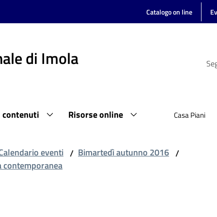
Catalogo on line
Ev
ale di Imola
Seg
i contenuti
Risorse online
Casa Piani
Calendario eventi
Bimartedì autunno 2016
/
/
alia contemporanea