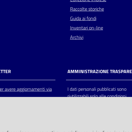
Raccolte storiche
Guida ai fondi
Inventari on-line
Archivi
TTER
AMMINISTRAZIONE TRASPAR
 per avere aggiornamenti via
I dati personali pubblicati sono
riutilizzabili solo alle condizioni
previste dalla direttiva comunitar
2003/98/CE e dal d.lgs. 36/200