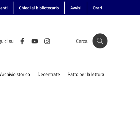
enti
Chiedi al bibliotecario
Avvisi
Orari
uici su
Cerca
Archivio storico
Decentrate
Patto per la lettura