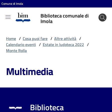
Comune di Imola
Vai al contenuto
Vai alla navigazione
Vai al footer
Biblioteca comunale di
Biblioteca
Imola
comunale
di Imola
Home
/
Cosa puoi fare
/
Altre attività
/
Calendario eventi
/
Estate in ludoteca 2022
/
Monte Rolla
Entra
Multimedia
Cosa
puoi
fare
Biblioteca
Scopri