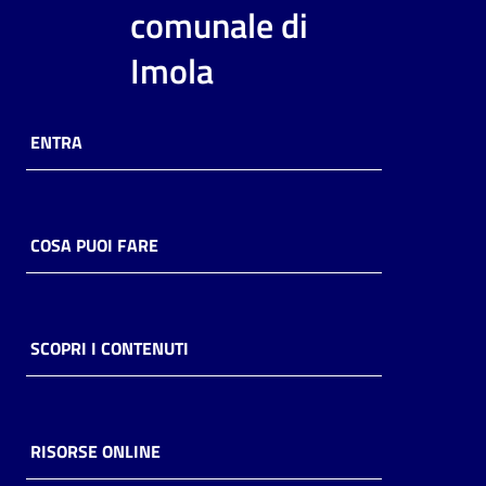
i
comunale di
contenuti
Imola
Risorse
ENTRA
online
COSA PUOI FARE
Casa
Piani
SCOPRI I CONTENUTI
Archivio
storico
RISORSE ONLINE
Decentrate