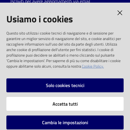
Iscriviti per avere aggiornamenti via email
Catalogo
AMMINISTRAZIONE TRASPARENTE
Usiamo i cookies
on line
I dati personali pubblicati sono riutilizzabili
Eventi
Questo sito utilizza i cookie tecnici di navigazione e di sessione per
solo alle condizioni previste dalla direttiva
garantire un miglior servizio di navigazione del sito, e cookie analitici per
comunitaria 2003/98/CE e dal d.lgs. 36/2006
raccogliere informazioni sull'uso del sito da parte degli utenti. Utilizza
Chiedi al
anche cookie di profilazione dell'utente per fini statistici. I cookie di
bibliotecario
SOCIAL
profilazione puoi decidere se abilitarli o meno cliccando sul pulsante
'Cambia le impostazioni'. Per saperne di più su come disabilitare i cookie
oppure abilitarne solo alcuni, consulta la nostra
Cookie Policy.
Avvisi
Facebook
Youtube
Instagram
Orari
Solo cookies tecnici
Vai alla pagina
Accetta tutti
Privacy
Note legali
Cambia le impostazioni