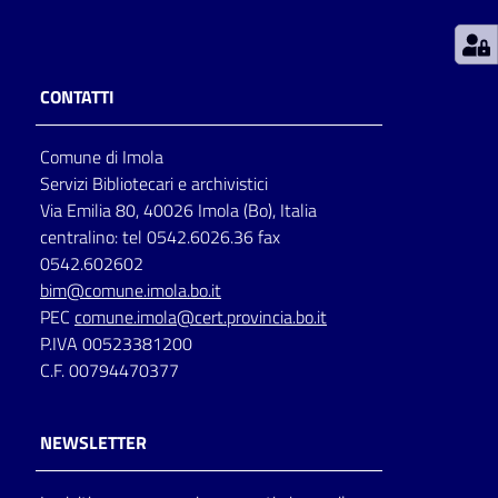
Patto
per
CONTATTI
la
lettura
Comune di Imola
Servizi Bibliotecari e archivistici
Via Emilia 80, 40026 Imola (Bo), Italia
Seguici
centralino: tel 0542.6026.36 fax
su
0542.602602
bim@comune.imola.bo.it
PEC
comune.imola@cert.provincia.bo.it
P.IVA 00523381200
C.F. 00794470377
NEWSLETTER