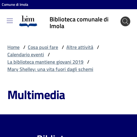
Comune di Imola
Vai al contenuto
Vai alla navigazione
Vai al footer
Biblioteca comunale di
Biblioteca
Imola
comunale
di Imola
Home
/
Cosa puoi fare
/
Altre attività
/
Calendario eventi
/
La biblioteca mantiene giovani 2019
/
Entra
Mary Shelley: una vita fuori dagli schemi
Multimedia
Cosa
puoi
fare
Scopri