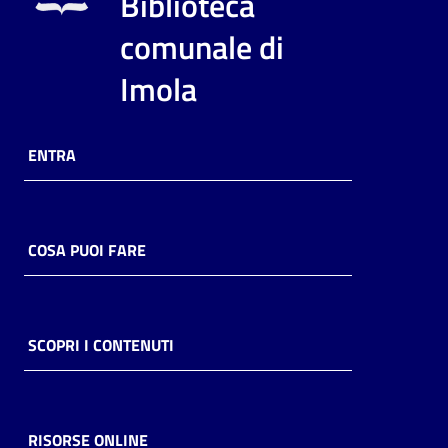
Biblioteca
i
contenuti
comunale di
Imola
Risorse
online
ENTRA
COSA PUOI FARE
Casa
Piani
SCOPRI I CONTENUTI
Archivio
storico
RISORSE ONLINE
Decentrate