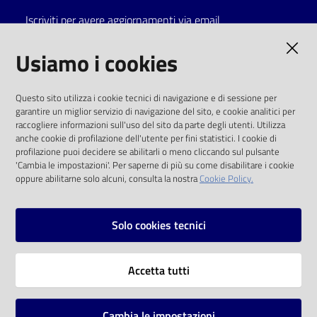
Iscriviti per avere aggiornamenti via email
Catalogo
on line
AMMINISTRAZIONE TRASPARENTE
Usiamo i cookies
Eventi
I dati personali pubblicati sono riutilizzabili
Questo sito utilizza i cookie tecnici di navigazione e di sessione per
solo alle condizioni previste dalla direttiva
garantire un miglior servizio di navigazione del sito, e cookie analitici per
Chiedi al
comunitaria 2003/98/CE e dal d.lgs. 36/2006
raccogliere informazioni sull'uso del sito da parte degli utenti. Utilizza
bibliotecario
anche cookie di profilazione dell'utente per fini statistici. I cookie di
SOCIAL
profilazione puoi decidere se abilitarli o meno cliccando sul pulsante
Avvisi
'Cambia le impostazioni'. Per saperne di più su come disabilitare i cookie
oppure abilitarne solo alcuni, consulta la nostra
Cookie Policy.
Facebook
Youtube
Instagram
Orari
Solo cookies tecnici
Vai alla pagina
Accetta tutti
Privacy
Note legali
Cambia le impostazioni