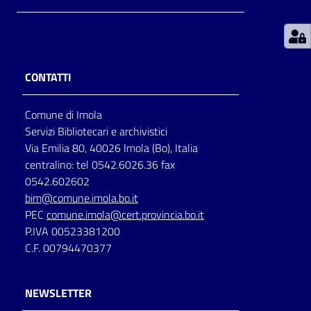
Patto
per
la
CONTATTI
lettura
Comune di Imola
Servizi Bibliotecari e archivistici
Seguici
Via Emilia 80, 40026 Imola (Bo), Italia
su
centralino: tel 0542.6026.36 fax
0542.602602
bim@comune.imola.bo.it
PEC
comune.imola@cert.provincia.bo.it
P.IVA 00523381200
C.F. 00794470377
NEWSLETTER