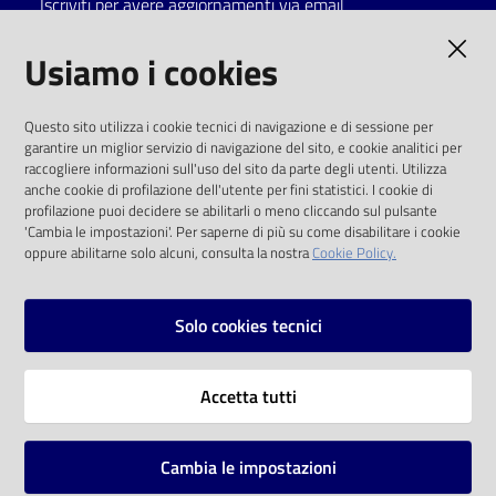
Iscriviti per avere aggiornamenti via email
Catalogo
AMMINISTRAZIONE TRASPARENTE
Usiamo i cookies
on line
I dati personali pubblicati sono riutilizzabili
Eventi
Questo sito utilizza i cookie tecnici di navigazione e di sessione per
solo alle condizioni previste dalla direttiva
garantire un miglior servizio di navigazione del sito, e cookie analitici per
comunitaria 2003/98/CE e dal d.lgs. 36/2006
raccogliere informazioni sull'uso del sito da parte degli utenti. Utilizza
Chiedi al
anche cookie di profilazione dell'utente per fini statistici. I cookie di
bibliotecario
SOCIAL
profilazione puoi decidere se abilitarli o meno cliccando sul pulsante
'Cambia le impostazioni'. Per saperne di più su come disabilitare i cookie
oppure abilitarne solo alcuni, consulta la nostra
Cookie Policy.
Avvisi
Facebook
Youtube
Instagram
Orari
Solo cookies tecnici
Vai alla pagina
Accetta tutti
Privacy
Note legali
Cambia le impostazioni