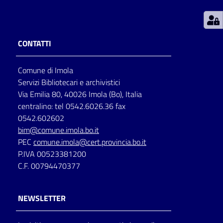
Patto
per
CONTATTI
la
lettura
Comune di Imola
Servizi Bibliotecari e archivistici
Via Emilia 80, 40026 Imola (Bo), Italia
Seguici
centralino: tel 0542.6026.36 fax
su
0542.602602
bim@comune.imola.bo.it
PEC
comune.imola@cert.provincia.bo.it
P.IVA 00523381200
C.F. 00794470377
NEWSLETTER