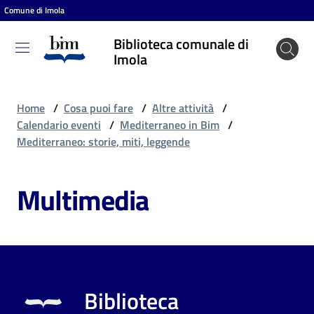
Comune di Imola
Vai al contenuto
Vai alla navigazione
Vai al footer
Biblioteca comunale di
Biblioteca
Imola
comunale
di Imola
Home
/
Cosa puoi fare
/
Altre attività
/
Calendario eventi
/
Mediterraneo in Bim
/
Mediterraneo: storie, miti, leggende
Entra
Multimedia
Cosa
puoi
fare
Biblioteca
Scopri