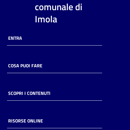
i
comunale di
contenuti
Imola
Risorse
ENTRA
online
COSA PUOI FARE
Casa
Piani
SCOPRI I CONTENUTI
Archivio
storico
RISORSE ONLINE
Decentrate