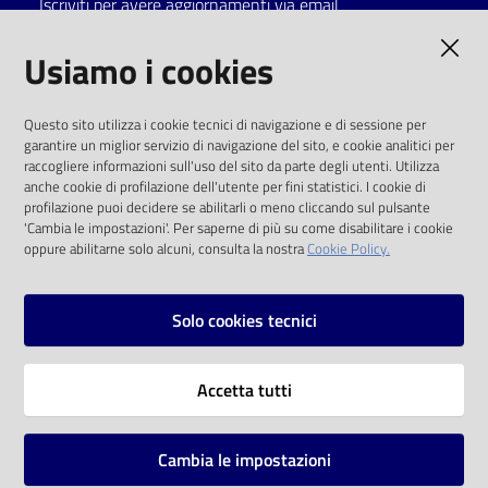
Iscriviti per avere aggiornamenti via email
Catalogo
AMMINISTRAZIONE TRASPARENTE
Usiamo i cookies
on line
I dati personali pubblicati sono riutilizzabili
Eventi
Questo sito utilizza i cookie tecnici di navigazione e di sessione per
solo alle condizioni previste dalla direttiva
garantire un miglior servizio di navigazione del sito, e cookie analitici per
comunitaria 2003/98/CE e dal d.lgs. 36/2006
raccogliere informazioni sull'uso del sito da parte degli utenti. Utilizza
Chiedi al
anche cookie di profilazione dell'utente per fini statistici. I cookie di
bibliotecario
SOCIAL
profilazione puoi decidere se abilitarli o meno cliccando sul pulsante
'Cambia le impostazioni'. Per saperne di più su come disabilitare i cookie
oppure abilitarne solo alcuni, consulta la nostra
Cookie Policy.
Avvisi
Facebook
Youtube
Instagram
Orari
Solo cookies tecnici
Vai alla pagina
Accetta tutti
Privacy
Note legali
Cambia le impostazioni