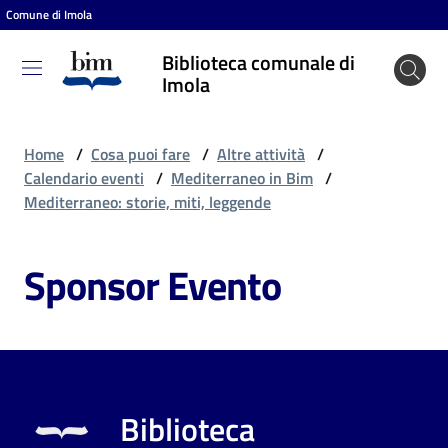
Comune di Imola
Vai al contenuto
Vai alla navigazione
Vai al footer
Biblioteca comunale di
Biblioteca
Imola
comunale
di Imola
Home
/
Cosa puoi fare
/
Altre attività
/
Calendario eventi
/
Mediterraneo in Bim
/
Mediterraneo: storie, miti, leggende
Entra
Sponsor Evento
Cosa
puoi
fare
Biblioteca
Scopri