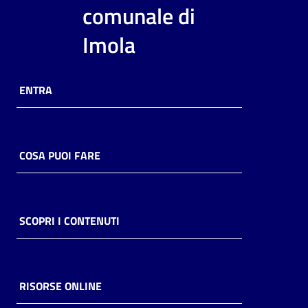
i
comunale di
contenuti
Imola
Risorse
ENTRA
online
COSA PUOI FARE
Casa
Piani
SCOPRI I CONTENUTI
Archivio
storico
RISORSE ONLINE
Decentrate