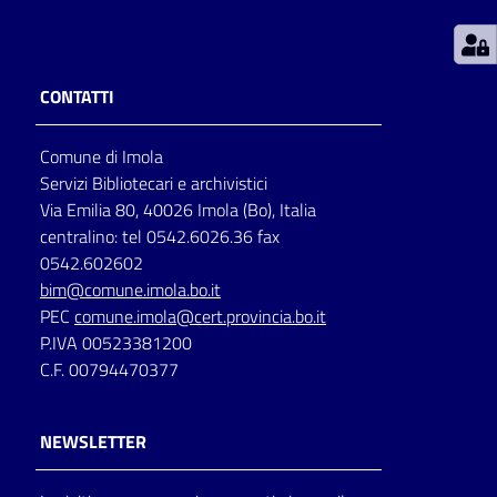
Patto
per
CONTATTI
la
lettura
Comune di Imola
Servizi Bibliotecari e archivistici
Via Emilia 80, 40026 Imola (Bo), Italia
Seguici
centralino: tel 0542.6026.36 fax
su
0542.602602
bim@comune.imola.bo.it
PEC
comune.imola@cert.provincia.bo.it
P.IVA 00523381200
C.F. 00794470377
NEWSLETTER