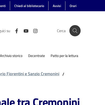
enti
Chiedi al bibliotecario
Avvisi
Orari
uici su
Cerca
Archivio storico
Decentrate
Patto per la lettura
torio Fiorentini e Sanzio Cremonini
/
nale tra Cremonini