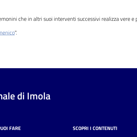
monini che in altri suoi interventi successivi realizza vere e
menico
".
ale di Imola
PUOI FARE
SCOPRI I CONTENUTI