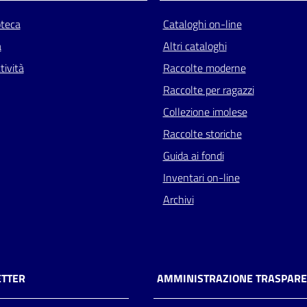
oteca
Cataloghi on-line
a
Altri cataloghi
tività
Raccolte moderne
Raccolte per ragazzi
Collezione imolese
Raccolte storiche
Guida ai fondi
Inventari on-line
Archivi
TTER
AMMINISTRAZIONE TRASPAR