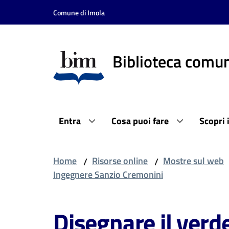
Vai al contenuto
Vai alla navigazione
Vai al footer
Comune di Imola
Biblioteca comun
Entra
Cosa puoi fare
Scopri 
Home
Risorse online
Mostre sul web
/
/
Ingegnere Sanzio Cremonini
Disegnare il verd