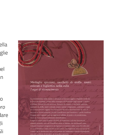
ella
glie
el
un
no
bro
dare
li
li