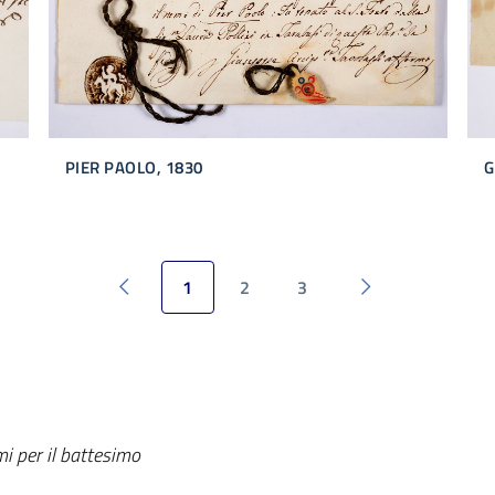
PIER PAOLO, 1830
G
1
2
3
Pagina precedente
Pagina successi
mi per il battesimo