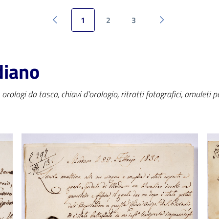
1
2
3
Pagina precedente
Pagina successi
diano
a, orologi da tasca, chiavi d’orologio, ritratti fotografici, amulet