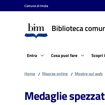
Vai al contenuto
Vai alla navigazione
Vai al footer
Comune di Imola
Biblioteca comun
Entra
Cosa puoi fare
Scopri 
Home
Risorse online
Mostre sul web
/
/
Medaglie spezzate,