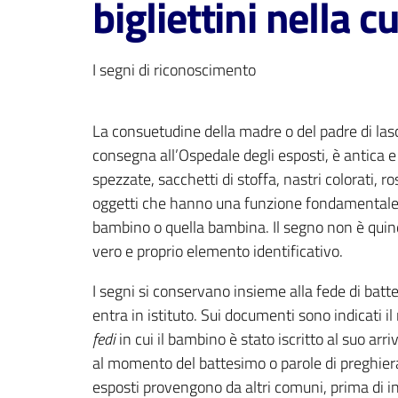
bigliettini nella cu
I segni di riconoscimento
La consuetudine della madre o del padre di lascia
consegna all’Ospedale degli esposti, è antica 
spezzate, sacchetti di stoffa, nastri colorati, ro
oggetti che hanno una funzione fondamentale i
bambino o quella bambina. Il segno non è quindi
vero e proprio elemento identificativo.
I segni si conservano insieme alla fede di batt
entra in istituto. Sui documenti sono indicati i
fedi
in cui il bambino è stato iscritto al suo arri
al momento del battesimo o parole di preghiera 
esposti provengono da altri comuni, prima di in