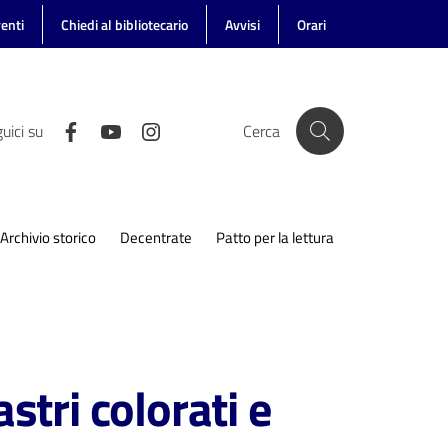
enti
Chiedi al bibliotecario
Avvisi
Orari
uici su
Cerca
Archivio storico
Decentrate
Patto per la lettura
stri colorati e