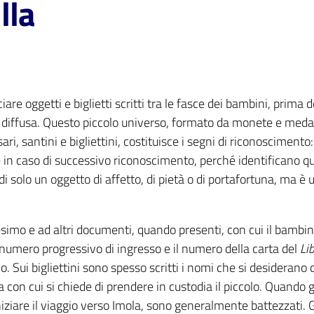
lla
re oggetti e biglietti scritti tra le fasce dei bambini, prima d
e diffusa. Questo piccolo universo, formato da monete e meda
sari, santini e bigliettini, costituisce i segni di riconoscimento:
n caso di successivo riconoscimento, perché identificano qu
 solo un oggetto di affetto, di pietà o di portafortuna, ma è 
esimo e ad altri documenti, quando presenti, con cui il bambi
l numero progressivo di ingresso e il numero della carta del
Li
vo. Sui bigliettini sono spesso scritti i nomi che si desiderano 
con cui si chiede di prendere in custodia il piccolo. Quando g
iziare il viaggio verso Imola, sono generalmente battezzati. G