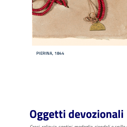
PIERINA, 1844
Oggetti devozionali
Croci, reliquie, santini, medaglie, ciondoli e spil