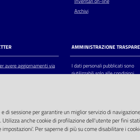
Inventari on-line
Archivi
TTER
AMMINISTRAZIONE TRASPAR
 per avere aggiornamenti via
I dati personali pubblicati sono
riutilizzabili solo alle condizioni
previste dalla direttiva comunitar
2003/98/CE e dal d.lgs. 36/200
 e di sessione per garantire un miglior servizio di navigazione 
. Utilizza anche cookie di profilazione dell'utente per fini stati
 impostazioni'. Per saperne di più su come disabilitare i cooki