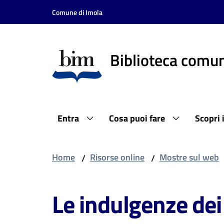
Vai al contenuto
Vai alla navigazione
Vai al footer
Comune di Imola
Biblioteca comun
Entra
Cosa puoi fare
Scopri 
Home
Risorse online
Mostre sul web
/
/
Le indulgenze dei