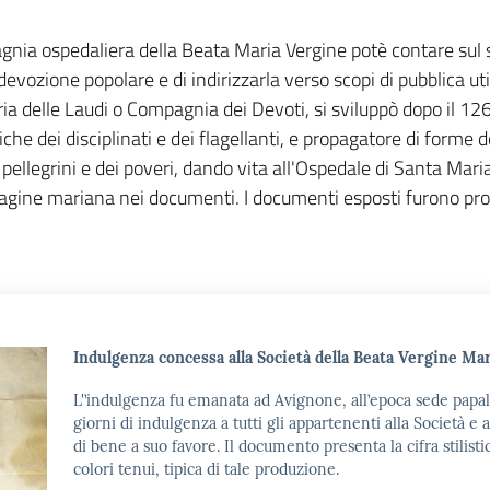
ia ospedaliera della Beata Maria Vergine potè contare sul su
evozione popolare e di indirizzarla verso scopi di pubblica uti
delle Laudi o Compagnia dei Devoti, si sviluppò dopo il 1260 
che dei disciplinati e dei flagellanti, e propagatore di forme de
ellegrini e dei poveri, dando vita all'Ospedale di Santa Maria d
agine mariana nei documenti. I documenti esposti furono prodo
Indulgenza concessa alla Società della Beata Vergine Mar
L'’indulgenza fu emanata ad Avignone, all’epoca sede papa
giorni di indulgenza a tutti gli appartenenti alla Società e
di bene a suo favore. Il documento presenta la cifra stilisti
colori tenui, tipica di tale produzione.