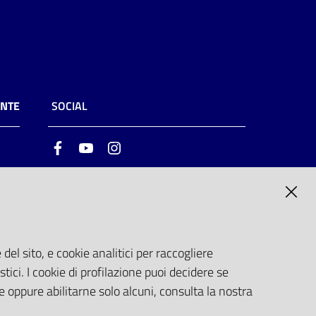
ENTE
SOCIAL
Facebook
Youtube
Instagram
ia
6
del sito, e cookie analitici per raccogliere
stici. I cookie di profilazione puoi decidere se
e oppure abilitarne solo alcuni, consulta la nostra