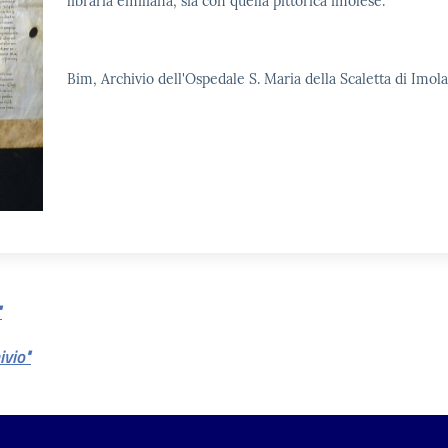
libraria emiliana, sia con quella pittorica imolese.
Bim, Archivio dell'Ospedale S. Maria della Scaletta di Imola
"
ivio"