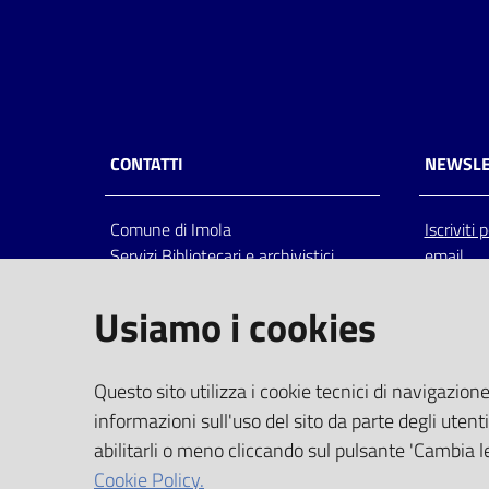
CONTATTI
NEWSLE
Comune di Imola
Iscriviti
Servizi Bibliotecari e archivistici
email
Via Emilia 80, 40026 Imola (Bo),
Italia
Usiamo i cookies
centralino: tel 0542.6026.36 fax
0542.602602
bim@comune.imola.bo.it
Questo sito utilizza i cookie tecnici di navigazione
PEC
informazioni sull'uso del sito da parte degli utenti
comune.imola@cert.provincia.bo.it
abilitarli o meno cliccando sul pulsante 'Cambia le
P.IVA 00523381200
Cookie Policy.