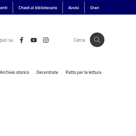
enti
Chiedi al bibliotecario
Avvisi
Orari
uici su
Cerca
Archivio storico
Decentrate
Patto per la lettura