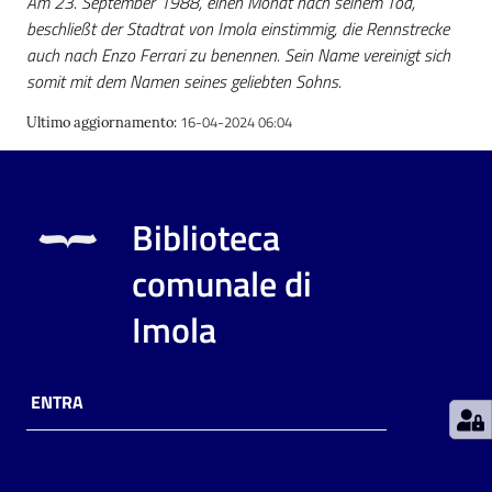
Am 23. September 1988, einen Monat nach seinem Tod,
beschließt der Stadtrat von Imola einstimmig, die Rennstrecke
auch nach Enzo Ferrari zu benennen. Sein Name vereinigt sich
Patto
somit mit dem Namen seines geliebten Sohns.
per
la
16-04-2024 06:04
Ultimo aggiornamento
:
lettura
Biblioteca
Seguici
su
comunale di
Imola
ENTRA