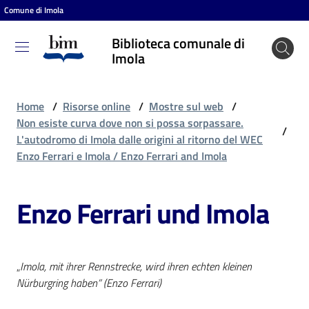
Comune di Imola
Vai al contenuto
Vai alla navigazione
Vai al footer
Biblioteca comunale di
Biblioteca
Imola
comunale
di Imola
Home
/
Risorse online
/
Mostre sul web
/
Non esiste curva dove non si possa sorpassare.
/
L'autodromo di Imola dalle origini al ritorno del WEC
Entra
Enzo Ferrari e Imola / Enzo Ferrari and Imola
Enzo Ferrari und Imola
Cosa
puoi
fare
„
Imola, mit ihrer Rennstrecke, wird ihren echten kleinen
Nürburgring haben” (Enzo Ferrari)
Scopri