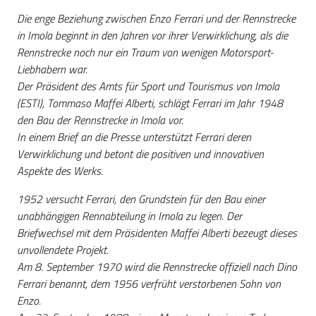
i
Die enge Beziehung zwischen Enzo Ferrari und der Rennstrecke
contenuti
in Imola beginnt in den Jahren vor ihrer Verwirklichung, als die
Rennstrecke noch nur ein Traum von wenigen Motorsport-
Liebhabern war.
Risorse
Der Präsident des Amts für Sport und Tourismus von Imola
online
(ESTI), Tommaso Maffei Alberti, schlägt Ferrari im Jahr 1948
den Bau der Rennstrecke in Imola vor.
In einem Brief an die Presse unterstützt Ferrari deren
Verwirklichung und betont die positiven und innovativen
Aspekte des Werks.
1952 versucht Ferrari, den Grundstein für den Bau einer
Casa
unabhängigen Rennabteilung in Imola zu legen. Der
Piani
Briefwechsel mit dem Präsidenten Maffei Alberti bezeugt dieses
unvollendete Projekt.
Archivio
Am 8. September 1970 wird die Rennstrecke offiziell nach Dino
storico
Ferrari benannt, dem 1956 verfrüht verstorbenen Sohn von
Enzo.
Decentrate