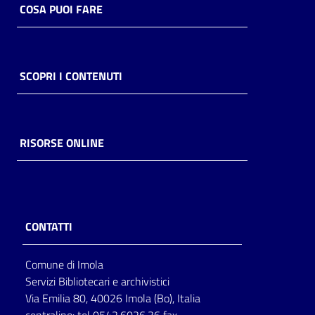
COSA PUOI FARE
Catalogo
on line
SCOPRI I CONTENUTI
Eventi
Chiedi al
bibliotecario
RISORSE ONLINE
Avvisi
Orari
CONTATTI
Comune di Imola
Servizi Bibliotecari e archivistici
Via Emilia 80, 40026 Imola (Bo), Italia