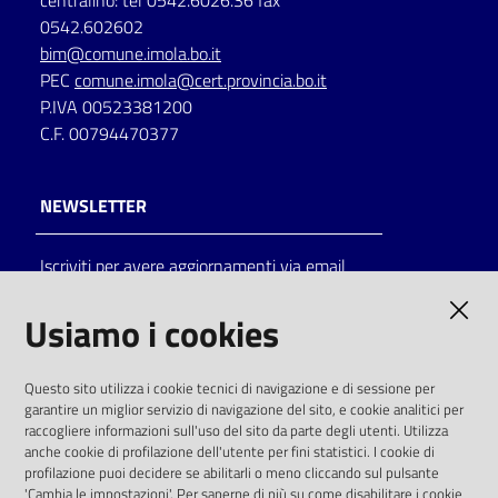
centralino: tel 0542.6026.36 fax
0542.602602
bim@comune.imola.bo.it
PEC
comune.imola@cert.provincia.bo.it
P.IVA 00523381200
C.F. 00794470377
NEWSLETTER
Iscriviti per avere aggiornamenti via email
AMMINISTRAZIONE TRASPARENTE
Usiamo i cookies
I dati personali pubblicati sono riutilizzabili
Questo sito utilizza i cookie tecnici di navigazione e di sessione per
solo alle condizioni previste dalla direttiva
garantire un miglior servizio di navigazione del sito, e cookie analitici per
comunitaria 2003/98/CE e dal d.lgs. 36/2006
raccogliere informazioni sull'uso del sito da parte degli utenti. Utilizza
anche cookie di profilazione dell'utente per fini statistici. I cookie di
SOCIAL
profilazione puoi decidere se abilitarli o meno cliccando sul pulsante
'Cambia le impostazioni'. Per saperne di più su come disabilitare i cookie