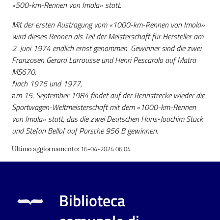
«500-km-Rennen von Imola» statt.
Mit der ersten Austragung vom «1000-km-Rennen von Imola»
Patto
wird dieses Rennen als Teil der Meisterschaft für Hersteller am
per
2. Juni 1974 endlich ernst genommen. Gewinner sind die zwei
la
Franzosen Gerard Larrousse und Henri Pescarolo auf Matra
lettura
MS670.
Nach 1976 und 1977,
a
m 15. September 1984 findet auf der Rennstrecke wieder die
Seguici
Sportwagen-Weltmeisterschaft mit dem «1000-km-Rennen
su
von Imola» statt, das die zwei Deutschen Hans-Joachim Stuck
und Stefan Bellof auf Porsche 956 B gewinnen.
16-04-2024 06:04
Ultimo aggiornamento
:
Biblioteca