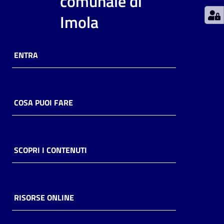
comunale di
Imola
Catalogo
on line
Eventi
ENTRA
Chiedi al
bibliotecario
COSA PUOI FARE
Avvisi
Orari
SCOPRI I CONTENUTI
RISORSE ONLINE