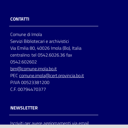
CONTATTI
Comune di Imola
Servizi Bibliotecari e archivistici
Via Emilia 80, 40026 Imola (Bo), Italia
centralino: tel 0542.6026.36 fax
0542.602602
bim@comune.imola.bo.it
PEC
comune.imola@cert.provincia.bo.it
P.IVA 00523381200
C.F. 00794470377
NEWSLETTER
Iscriviti per avere aggiornamenti via email