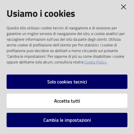
AMMINISTRAZIONE TRASPARENTE
Usiamo i cookies
I dati personali pubblicati sono riutilizzabili
Questo sito utilizza i cookie tecnici di navigazione e di sessione per
solo alle condizioni previste dalla direttiva
garantire un miglior servizio di navigazione del sito, e cookie analitici per
comunitaria 2003/98/CE e dal d.lgs. 36/2006
raccogliere informazioni sull'uso del sito da parte degli utenti. Utilizza
anche cookie di profilazione dell'utente per fini statistici. I cookie di
SOCIAL
profilazione puoi decidere se abilitarli o meno cliccando sul pulsante
'Cambia le impostazioni'. Per saperne di più su come disabilitare i cookie
oppure abilitarne solo alcuni, consulta la nostra
Cookie Policy.
Facebook
Youtube
Instagram
Solo cookies tecnici
Vai alla pagina
Accetta tutti
Privacy
Note legali
Cambia le impostazioni
Mappa del sito