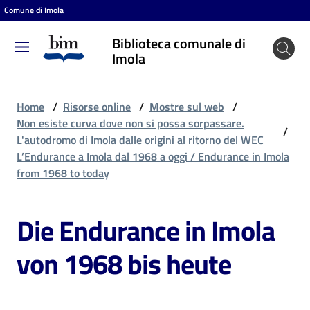
Comune di Imola
Vai al contenuto
Vai alla navigazione
Vai al footer
Biblioteca comunale di
Biblioteca
Imola
comunale
di Imola
Home
/
Risorse online
/
Mostre sul web
/
Non esiste curva dove non si possa sorpassare.
/
L'autodromo di Imola dalle origini al ritorno del WEC
Entra
L’Endurance a Imola dal 1968 a oggi / Endurance in Imola
from 1968 to today
Cosa
Die Endurance in Imola
puoi
fare
von 1968 bis heute
Scopri