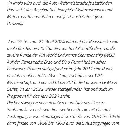
i
„In Imola wird auch die Auto-Weltmeisterschaft stattfinden.
contenuti
Und so ist das Angebot fast komplett: Motorradrennen und
Motocross, Rennradfahren und jetzt auch Autos” (Ezio
Pirazzini)
Risorse
online
Vom 19. bis zum 21. April 2024 wird auf der Rennstrecke von
Imola das Rennen “6 Stunden von Imola” stattfinden, d.h. die
zweite Runde der FIA World Endurance Championship (WEC).
Auf der Rennstrecke Enzo und Dino Ferrari haben schon
Endurance-Rennen stattgefunden: im Jahr 2011 eine Runde
des Intercontinental Le Mans Cup, Vorläufers der WEC-
Casa
Meisterschaft, und von 2013 bis 2016 die European Le Mans
Piani
Series, im Jahr 2022 wieder stattgefunden hat und auch im
Programm für das Jahr 2024 steht.
Die Sportwagenrennen debütieren am Ufer des Flusses
Archivio
Santerno kurz nach dem Bau der Rennstrecke mit den drei
storico
Austragungen von «Conchiglia d’Oro Shell» von 1954 bis 1956;
dann finden von 1958 bis 1973 auch die 6 Austragungen vom
Decentrate