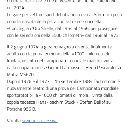
ritornata nel 2022 e che è presente anche nel calendario
del 2024.
Le gare per vetture sport debuttano in riva al Santerno poco
Patto
dopo la nascita della pista con le tre edizioni della
per
«Conchiglia d’Oro Shell», dal 1954 al 1956, per proseguire
la
con le sei edizioni della «500 chilometri» dal 1968 al 1973.
lettura
Il 2 giugno 1974 la gara romagnola diventa finalmente
adulta con la prima edizione della «1000 chilometri di
Imola», inserita nel Campionato mondiale marche, vinta
Seguici
dalla coppia francese Gerard Larrousse – Henri Pescarolo su
su
Matra MS670.
Dopo il 1976 e il 1977, il 15 settembre 1984 l’autodromo è
nuovamente teatro di una prova del Campionato mondiale
sportprototipi, la «1000 chilometri di Imola», vinta dalla
coppia tedesca Hans-Joachim Stuck - Stefan Bellof su
Porsche 956 B.
Vai alla
sezione successiva