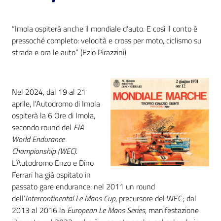
i
contenuti
“Imola ospiterà anche il mondiale d’auto. E così il conto è
pressoché completo: velocità e cross per moto, ciclismo su
strada e ora le auto” (Ezio Pirazzini)
Risorse
online
Nel 2024, dal 19 al 21
aprile, l'Autodromo di Imola
ospiterà la 6 Ore di Imola,
secondo round del
FIA
World Endurance
Casa
Championship
(WEC)
.
Piani
L’Autodromo Enzo e Dino
Ferrari ha già ospitato in
Archivio
passato gare endurance: nel 2011 un round
storico
dell’
Intercontinental Le Mans Cup
, precursore del WEC; dal
2013 al 2016 la
European Le Mans Series
, manifestazione
Decentrate