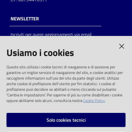
NEWSLETTER
Iscriviti per avere aggiornamenti via email
AMMINISTRAZIONE TRASPARENTE
Usiamo i cookies
I dati personali pubblicati sono riutilizzabili
Questo sito utilizza i cookie tecnici di navigazione e di sessione per
solo alle condizioni previste dalla direttiva
garantire un miglior servizio di navigazione del sito, e cookie analitici per
comunitaria 2003/98/CE e dal d.lgs. 36/2006
raccogliere informazioni sull'uso del sito da parte degli utenti. Utilizza
anche cookie di profilazione dell'utente per fini statistici. I cookie di
SOCIAL
profilazione puoi decidere se abilitarli o meno cliccando sul pulsante
'Cambia le impostazioni'. Per saperne di più su come disabilitare i cookie
oppure abilitarne solo alcuni, consulta la nostra
Cookie Policy.
Facebook
Youtube
Instagram
Solo cookies tecnici