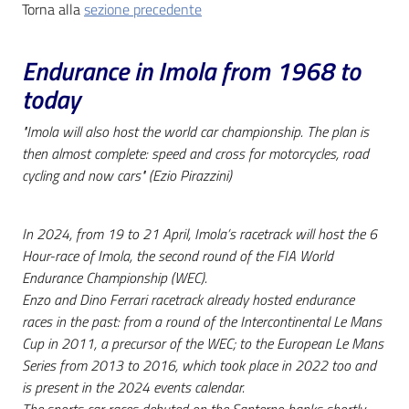
Torna alla
sezione precedente
Catalogo
on line
Endurance in Imola from 1968 to
today
Eventi
"Imola will also host the world car championship. The plan is
Chiedi al
then almost complete: speed and cross for motorcycles, road
bibliotecario
cycling and now cars" (Ezio Pirazzini)
Avvisi
In 2024, from 19 to 21 April, Imola’s racetrack will host the 6
Hour-race of Imola, the second round of the FIA World
Orari
Endurance Championship (WEC).
Enzo and Dino Ferrari racetrack already hosted endurance
races in the past: from a round of the Intercontinental Le Mans
Cup in 2011, a precursor of the WEC; to the European Le Mans
Series from 2013 to 2016, which took place in 2022 too and
is present in the 2024 events calendar.