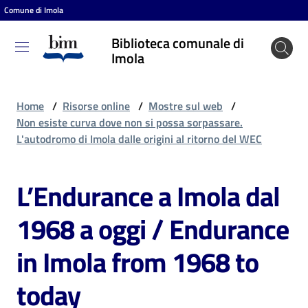
Comune di Imola
Vai al contenuto
Vai alla navigazione
Vai al footer
Biblioteca comunale di
Biblioteca
Imola
comunale
di Imola
Home
/
Risorse online
/
Mostre sul web
/
Non esiste curva dove non si possa sorpassare.
L'autodromo di Imola dalle origini al ritorno del WEC
Entra
L’Endurance a Imola dal
Cosa
1968 a oggi / Endurance
puoi
fare
in Imola from 1968 to
today
Scopri