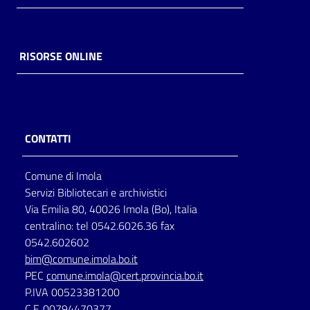
RISORSE ONLINE
CONTATTI
Comune di Imola
Servizi Bibliotecari e archivistici
Via Emilia 80, 40026 Imola (Bo), Italia
centralino: tel 0542.6026.36 fax
0542.602602
bim@comune.imola.bo.it
PEC
comune.imola@cert.provincia.bo.it
P.IVA 00523381200
C.F. 00794470377