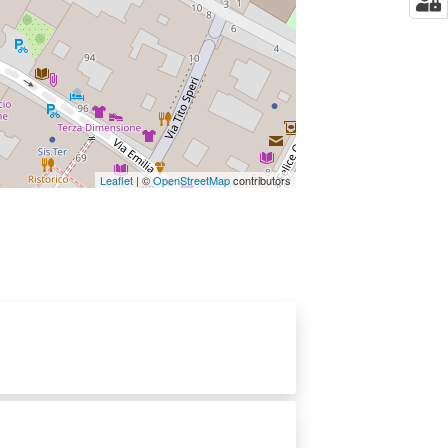
Leaflet
| ©
OpenStreetMap
contributors