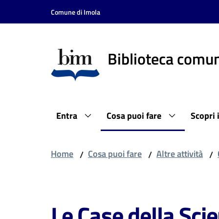
Vai al contenuto
Vai alla navigazione
Vai al footer
Comune di Imola
Biblioteca comun
Entra
Cosa puoi fare
Scopri 
Home
Cosa puoi fare
Altre attività
/
/
/
Salta al contenuto
Le Case della Sci