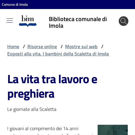
Comune di Imola
Vai al contenuto
Vai alla navigazione
Vai al footer
Biblioteca comunale di
Biblioteca
Imola
comunale
di Imola
Home
/
Risorse online
/
Mostre sul web
/
Esposti alla vita. I bambini della Scaletta di Imola
Entra
La vita tra lavoro e
preghiera
Cosa
puoi
fare
Le giornate alla Scaletta
I giovani al compimento dei 14 anni
Scopri