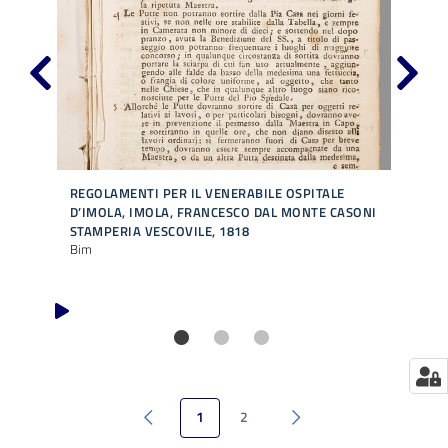
Catalogo
on line
Eventi
Chiedi al
bibliotecario
VO
REGOLAMENTI PER IL VENERABILE OSPITALE
ORA
D’IMOLA, IMOLA, FRANCESCO DAL MONTE CASONI
IN 
Libro
Bim,
STAMPERIA VESCOVILE, 1818
Avvisi
“Orar
Bim
festi
Orari
1
2
Pagina precedente
Pagina successiva