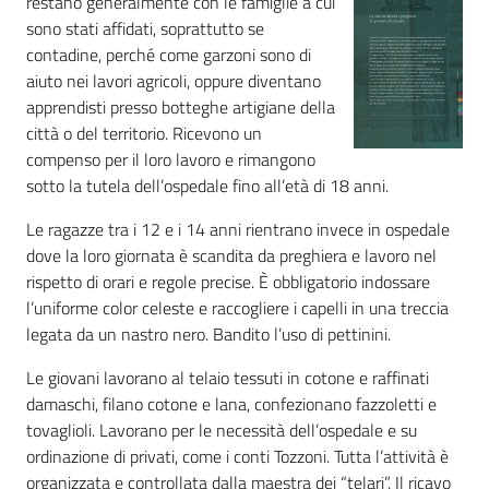
restano generalmente con le famiglie a cui
i
sono stati affidati, soprattutto se
contenuti
contadine, perché come garzoni sono di
aiuto nei lavori agricoli, oppure diventano
apprendisti presso botteghe artigiane della
Risorse
città o del territorio. Ricevono un
online
compenso per il loro lavoro e rimangono
sotto la tutela dell’ospedale fino all’età di 18 anni.
Le ragazze tra i 12 e i 14 anni rientrano invece in ospedale
dove la loro giornata è scandita da preghiera e lavoro nel
rispetto di orari e regole precise. È obbligatorio indossare
l’uniforme color celeste e raccogliere i capelli in una treccia
Casa
legata da un nastro nero. Bandito l’uso di pettinini.
Piani
Le giovani lavorano al telaio tessuti in cotone e raffinati
Archivio
damaschi, filano cotone e lana, confezionano fazzoletti e
storico
tovaglioli. Lavorano per le necessità dell’ospedale e su
ordinazione di privati, come i conti Tozzoni. Tutta l’attività è
organizzata e controllata dalla maestra dei “telari”. Il ricavo
Decentrate