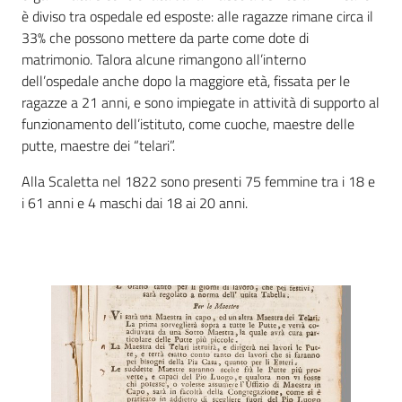
è diviso tra ospedale ed esposte: alle ragazze rimane circa il
33% che possono mettere da parte come dote di
Patto
matrimonio. Talora alcune rimangono all’interno
per
dell’ospedale anche dopo la maggiore età, fissata per le
la
ragazze a 21 anni, e sono impiegate in attività di supporto al
lettura
funzionamento dell’istituto, come cuoche, maestre delle
putte, maestre dei “telari”.
Alla Scaletta nel 1822 sono presenti 75 femmine tra i 18 e
Seguici
i 61 anni e 4 maschi dai 18 ai 20 anni.
su