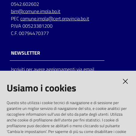
0542.602602
bim@comune.imola.bo.it
PEC
comune.imola@cert.provincia.bo.it
P.IVA 00523381200
C.F. 00794470377
NEWSLETTER
Iscriviti per avere aggiornamenti via email
AMMINISTRAZIONE TRASPARENTE
Usiamo i cookies
I dati personali pubblicati sono riutilizzabili
Questo sito utilizza i cookie tecnici di navigazione e di sessione per
solo alle condizioni previste dalla direttiva
garantire un miglior servizio di navigazione del sito, e cookie analitici per
comunitaria 2003/98/CE e dal d.lgs. 36/2006
raccogliere informazioni sull'uso del sito da parte degli utenti. Utilizza
anche cookie di profilazione dell'utente per fini statistici. I cookie di
SOCIAL
profilazione puoi decidere se abilitarli o meno cliccando sul pulsante
'Cambia le impostazioni'. Per saperne di più su come disabilitare i cookie