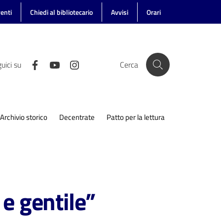
enti
Chiedi al bibliotecario
Avvisi
Orari
uici su
Cerca
Archivio storico
Decentrate
Patto per la lettura
e gentile”