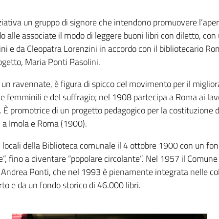
iziativa un gruppo di signore che intendono promuovere l’apertu
alle associate il modo di leggere buoni libri con diletto, con u
ni e da Cleopatra Lorenzini in accordo con il bibliotecario Rom
rogetto, Maria Ponti Pasolini.
 un ravennate, è figura di spicco del movimento per il miglio
rie femminili e del suffragio; nel 1908 partecipa a Roma ai la
 È promotrice di un progetto pedagogico per la costituzione di
 a Imola e Roma (1900).
ei locali della Biblioteca comunale il 4 ottobre 1900 con un fon
te”, fino a diventare “popolare circolante”. Nel 1957 il Comune
e Andrea Ponti, che nel 1993 è pienamente integrata nelle co
to e da un fondo storico di 46.000 libri.