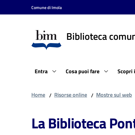
Vai al contenuto
Vai alla navigazione
Vai al footer
Comune di Imola
Biblioteca comun
Entra
Cosa puoi fare
Scopri 
Home
Risorse online
Mostre sul web
/
/
La Biblioteca Pon