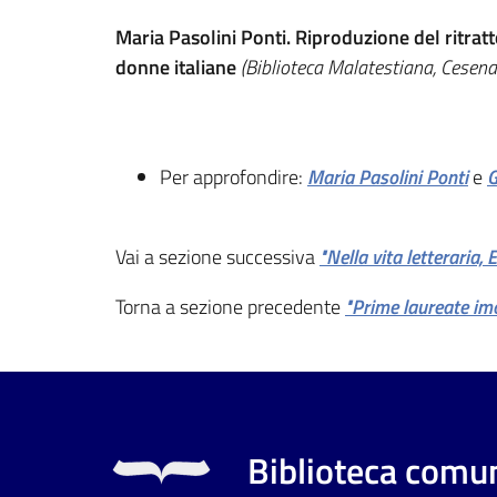
Maria Pasolini Ponti. Riproduzione del ritratto
donne italiane
(Biblioteca Malatestiana, Cesena
Per approfondire:
Maria Pasolini Ponti
e
G
Vai a sezione successiva
"Nella vita letteraria,
Torna a sezione precedente
"Prime laureate imo
Biblioteca comun