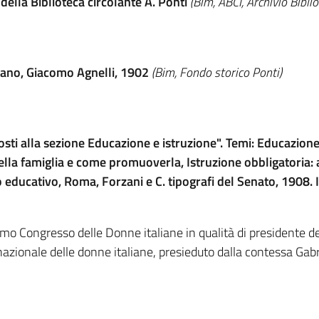
a della Biblioteca circolante A. Ponti
(Bim, ABCI, Archivio Bibli
ilano, Giacomo Agnelli, 1902
(Bim, Fondo storico Ponti)
osti alla sezione Educazione e istruzione". Temi: Educazion
ella famiglia e come promuoverla, Istruzione obbligatoria: 
 educativo, Roma, Forzani e C. tipografi del Senato, 1908.
mo Congresso delle Donne italiane in qualità di presidente del
azionale delle donne italiane, presieduto dalla contessa Gabri