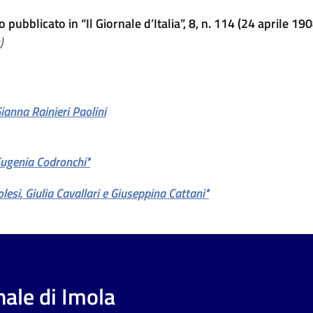
 pubblicato in “Il Giornale d’Italia”, 8, n. 114 (24 aprile 1
)
ianna Rainieri Paolini
 Eugenia Codronchi"
lesi, Giulia Cavallari e Giuseppina Cattani"
ale di Imola